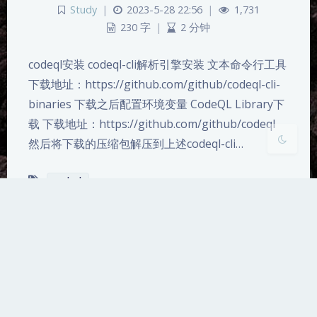
Sans Serif
Serif
Study
|
2023-5-28 22:56
|
1,731
230 字
|
2 分钟
浅阴影
深阴影
codeql安装 codeql-cli解析引擎安装 文本命令行工具
关闭
日落
暗化
灰度
下载地址：https://github.com/github/codeql-cli-
binaries 下载之后配置环境变量 CodeQL Library下
载 下载地址：https://github.com/github/codeql
然后将下载的压缩包解压到上述codeql-cli…
codeql
Copyright © 2021 Townmacro‘s Blog
湘ICP备2022003273号
6 年 272 天 22 小时 21 分钟 48 秒