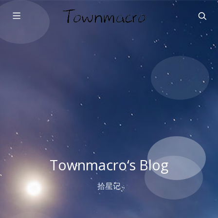
Townmacro‘s Blog
拾星记