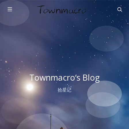
Townmacro‘s Blog
拾星记