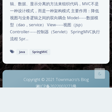
辑、数据、显示分离的方法来组织代码，MVC不是
一种设计模式，而是一种架构模式 主要作用：降低
夜间模式
视图与业务逻辑之间的双向耦合 Model-----数据模
型（dao，service） View-----视图（jsp）
Sans Serif
Serif
Controller-----控制器（Servlet） SpringMVC执行
流程 Spr…
浅阴影
深阴影
Java
SpringMVC
关闭
日落
暗化
灰度
Copyright © 2021 Townmacro‘s Blog
湘ICP备2022003273号
6 年 273 天 18 小时 29 分钟 23 秒
Theme
Argon